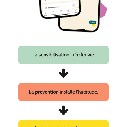
La
sensibilisation
crée l’envie.
La
prévention
installe l’habitude.