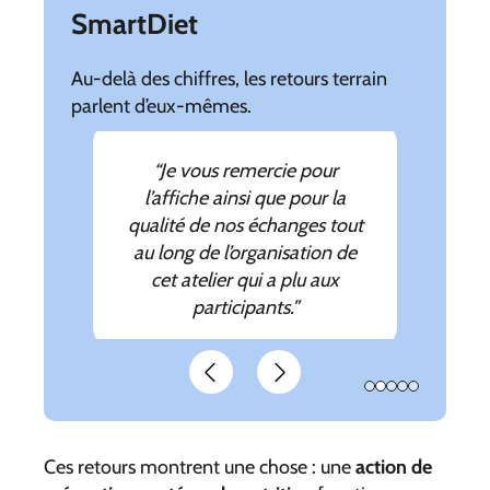
SmartDiet
Au-delà des chiffres, les retours terrain
parlent d’eux-mêmes.
“Je vous remercie pour
“C’était un très bel
“Les collaborateurs sont ravis.
“Leur ouverture d’esprit et la
“Je vous remercie pour ce
évènement. Nous sommes
l’affiche ainsi que pour la
L’aspect dynamique des quiz a
support et pour la qualité de
pertinence de leurs conseils
qualité de nos échanges tout
très satisfaits, les salariés
votre intervention vendredi
ont été soulignées. Elles ont
particulièrement bien
étaient au RDV et nous avons
au long de l’organisation de
vraiment su créer un climat de
dernier. J’ai eu des retours très
fonctionné pour engager tout
eu un très bon contact avec
cet atelier qui a plu aux
confiance.”
le monde.”
positifs.”
participants.”
Gaëlle.”
Slide précédent
Slide suivant
Ces retours montrent une chose : une
action de