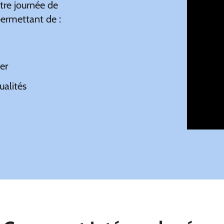
otre journée de
permettant de :
er
tualités