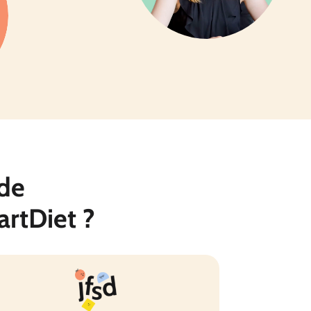
de
rtDiet ?