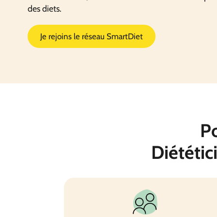
des diets.
Je rejoins le réseau SmartDiet
Po
Diététic