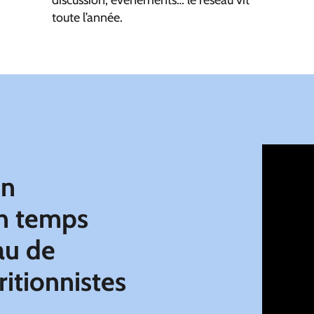
discussion, événements… le réseau vit
toute l’année.
on
n temps
au de
ritionnistes