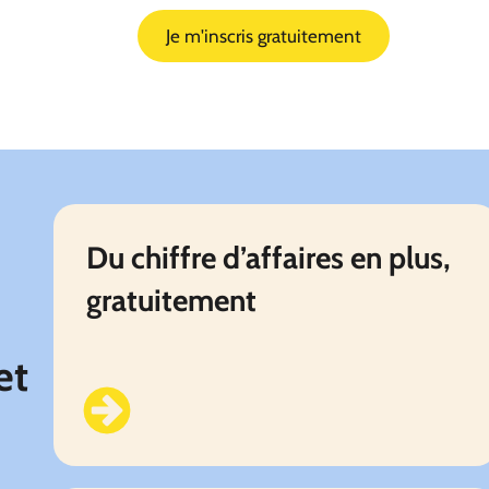
Je m'inscris gratuitement
Du chiffre d’affaires en plus,
gratuitement
Avoir des prestations en entreprise gratuitement
et