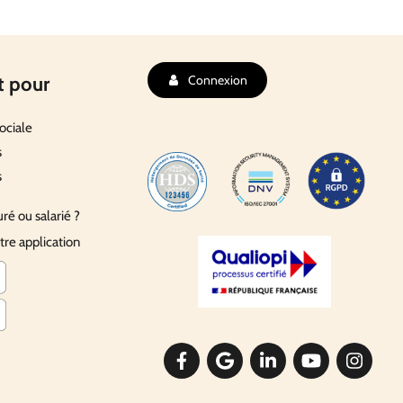
t pour
Connexion
ociale
s
s
uré ou salarié ?
tre application