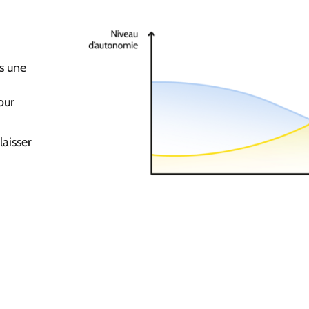
s une
our
laisser